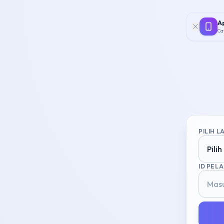
Ap
Ca
PILIH 
Pili
ID PEL