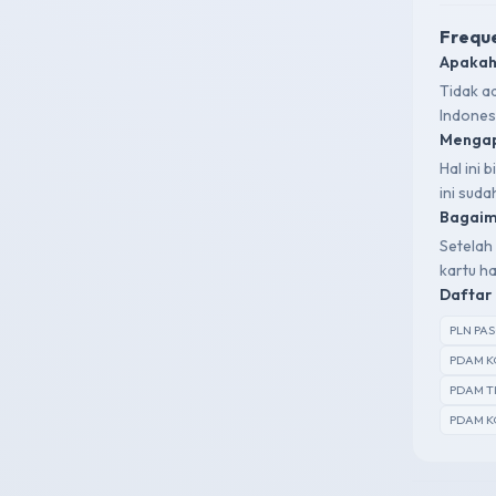
Freque
Apakah
Tidak a
Indones
Mengap
Hal ini
ini sud
Bagaima
Setelah 
kartu ha
Daftar 
PLN PA
PDAM K
PDAM T
PDAM K