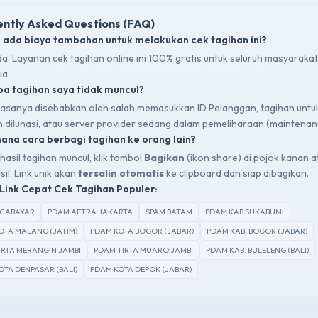
ntly Asked Questions (FAQ)
 ada biaya tambahan untuk melakukan cek tagihan ini?
da. Layanan cek tagihan online ini 100% gratis untuk seluruh masyarakat
ia.
a tagihan saya tidak muncul?
 biasanya disebabkan oleh salah memasukkan ID Pelanggan, tagihan untu
ah dilunasi, atau server provider sedang dalam pemeliharaan (maintenan
na cara berbagi tagihan ke orang lain?
hasil tagihan muncul, klik tombol
Bagikan
(ikon share) di pojok kanan a
sil. Link unik akan
tersalin otomatis
ke clipboard dan siap dibagikan.
Link Cepat Cek Tagihan Populer:
SCABAYAR
PDAM AETRA JAKARTA
SPAM BATAM
PDAM KAB SUKABUMI
OTA MALANG (JATIM)
PDAM KOTA BOGOR (JABAR)
PDAM KAB. BOGOR (JABAR)
IRTA MERANGIN JAMBI
PDAM TIRTA MUARO JAMBI
PDAM KAB. BULELENG (BALI)
OTA DENPASAR (BALI)
PDAM KOTA DEPOK (JABAR)