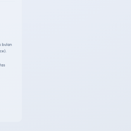
k bulan
ce).
tas