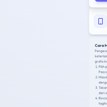
Cara 
Pengece
keterla
gratis 
Pilih
Pasca
Masu
denga
Teka
dari 
Rinci
tagih