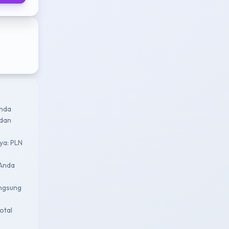
enda
 dan
nya: PLN
 Anda
angsung
otal