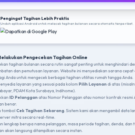
Pengingat Tagihan Lebih Praktis
Unduh aplikasi Android untuk melacak tagihan bulanan secara otomatis tanpa ribet.
Melakukan Pengecekan Tagihan Online
kan tagihan bulanan secara rutin sangat penting untuk menghindari d
mbatan dan pemutusan layanan. Website ini menyediakan sarana cepat
bagi Anda untuk mengecek berbagai tagihan utilitas rumah tangga Anda.
 penyedia layanan yang sesuai pada kolom
Pilih Layanan
di atas (misal
bayar, PDAM Kota Surabaya, Indihome).
kkan
ID Pelanggan
atau Nomor Pelanggan atau nomor kontrak resmi
n benar.
n tombol
Cek Tagihan Sekarang
. Sistem kami akan mengambil data l
server mitra secara real-time.
an lengkap berupa nama pelanggan, masa periode tagihan, denda, dan t
an akan langsung ditampilkan secara instan.