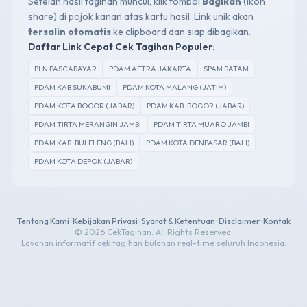
Setelah hasil tagihan muncul, klik tombol
Bagikan
(ikon
share) di pojok kanan atas kartu hasil. Link unik akan
tersalin otomatis
ke clipboard dan siap dibagikan.
Daftar Link Cepat Cek Tagihan Populer:
PLN PASCABAYAR
PDAM AETRA JAKARTA
SPAM BATAM
PDAM KAB SUKABUMI
PDAM KOTA MALANG (JATIM)
PDAM KOTA BOGOR (JABAR)
PDAM KAB. BOGOR (JABAR)
PDAM TIRTA MERANGIN JAMBI
PDAM TIRTA MUARO JAMBI
PDAM KAB. BULELENG (BALI)
PDAM KOTA DENPASAR (BALI)
PDAM KOTA DEPOK (JABAR)
Tentang Kami
•
Kebijakan Privasi
•
Syarat & Ketentuan
•
Disclaimer
•
Kontak
© 2026 CekTagihan. All Rights Reserved.
Layanan informatif cek tagihan bulanan real-time seluruh Indonesia.