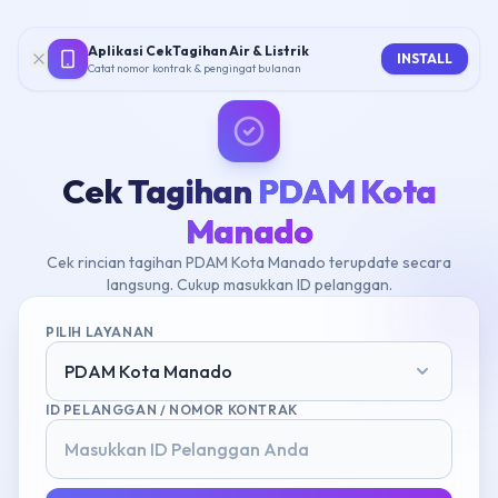
Aplikasi CekTagihan Air & Listrik
INSTALL
Catat nomor kontrak & pengingat bulanan
Cek Tagihan
PDAM Kota
Manado
Cek rincian tagihan PDAM Kota Manado terupdate secara
langsung. Cukup masukkan ID pelanggan.
PILIH LAYANAN
PDAM Kota Manado
ID PELANGGAN / NOMOR KONTRAK