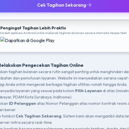
Cek Tagihan Sekarang
Pengingat Tagihan Lebih Praktis
Unduh aplikasi Android untuk melacak tagihan bulanan secara otomatis tanpa ribet.
Melakukan Pengecekan Tagihan Online
kan tagihan bulanan secara rutin sangat penting untuk menghindari d
mbatan dan pemutusan layanan. Website ini menyediakan sarana cepat
bagi Anda untuk mengecek berbagai tagihan utilitas rumah tangga Anda.
 penyedia layanan yang sesuai pada kolom
Pilih Layanan
di atas (misal
bayar, PDAM Kota Surabaya, Indihome).
kkan
ID Pelanggan
atau Nomor Pelanggan atau nomor kontrak resmi
n benar.
n tombol
Cek Tagihan Sekarang
. Sistem kami akan mengambil data l
server mitra secara real-time.
an lengkap berupa nama pelanggan, masa periode tagihan, denda, dan t