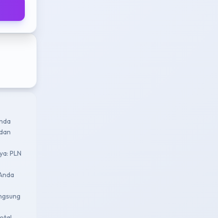
enda
 dan
nya: PLN
 Anda
angsung
otal