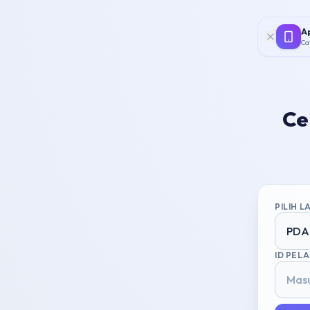
Ap
Ca
Ce
PILIH 
PDA
ID PEL