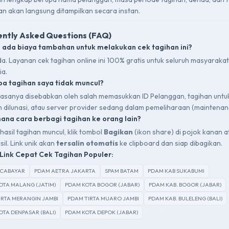
an akan langsung ditampilkan secara instan.
ntly Asked Questions (FAQ)
 ada biaya tambahan untuk melakukan cek tagihan ini?
da. Layanan cek tagihan online ini 100% gratis untuk seluruh masyarakat
ia.
a tagihan saya tidak muncul?
 biasanya disebabkan oleh salah memasukkan ID Pelanggan, tagihan untu
ah dilunasi, atau server provider sedang dalam pemeliharaan (maintenan
na cara berbagi tagihan ke orang lain?
hasil tagihan muncul, klik tombol
Bagikan
(ikon share) di pojok kanan a
sil. Link unik akan
tersalin otomatis
ke clipboard dan siap dibagikan.
Link Cepat Cek Tagihan Populer:
SCABAYAR
PDAM AETRA JAKARTA
SPAM BATAM
PDAM KAB SUKABUMI
OTA MALANG (JATIM)
PDAM KOTA BOGOR (JABAR)
PDAM KAB. BOGOR (JABAR)
IRTA MERANGIN JAMBI
PDAM TIRTA MUARO JAMBI
PDAM KAB. BULELENG (BALI)
OTA DENPASAR (BALI)
PDAM KOTA DEPOK (JABAR)