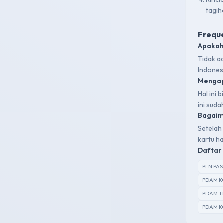
tagih
Freque
Apakah
Tidak a
Indones
Mengap
Hal ini
ini sud
Bagaima
Setelah 
kartu ha
Daftar 
PLN PA
PDAM K
PDAM T
PDAM K