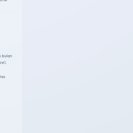
k bulan
ce).
tas