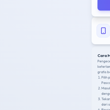
Cara 
Pengece
keterla
gratis 
Pilih
Pasca
Masu
denga
Teka
dari 
Rinci