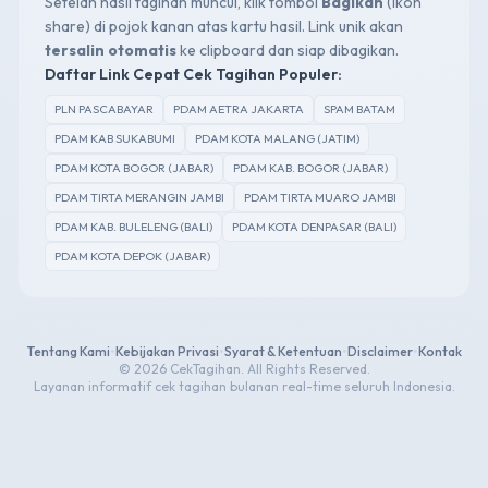
Setelah hasil tagihan muncul, klik tombol
Bagikan
(ikon
share) di pojok kanan atas kartu hasil. Link unik akan
tersalin otomatis
ke clipboard dan siap dibagikan.
Daftar Link Cepat Cek Tagihan Populer:
PLN PASCABAYAR
PDAM AETRA JAKARTA
SPAM BATAM
PDAM KAB SUKABUMI
PDAM KOTA MALANG (JATIM)
PDAM KOTA BOGOR (JABAR)
PDAM KAB. BOGOR (JABAR)
PDAM TIRTA MERANGIN JAMBI
PDAM TIRTA MUARO JAMBI
PDAM KAB. BULELENG (BALI)
PDAM KOTA DENPASAR (BALI)
PDAM KOTA DEPOK (JABAR)
Tentang Kami
•
Kebijakan Privasi
•
Syarat & Ketentuan
•
Disclaimer
•
Kontak
© 2026 CekTagihan. All Rights Reserved.
Layanan informatif cek tagihan bulanan real-time seluruh Indonesia.