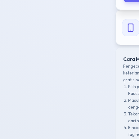
Cara 
Pengece
keterla
gratis 
Pilih
Pasca
Masu
denga
Teka
dari 
Rinci
tagih