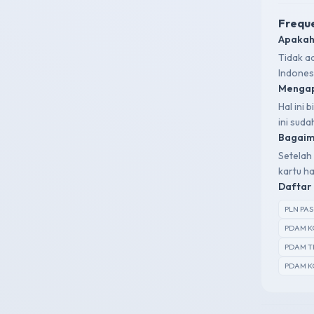
Freque
Apakah
Tidak a
Indones
Mengap
Hal ini
ini sud
Bagaima
Setelah 
kartu ha
Daftar 
PLN PA
PDAM K
PDAM T
PDAM K