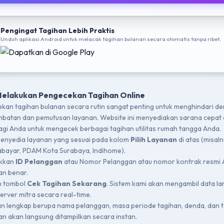
Pengingat Tagihan Lebih Praktis
Unduh aplikasi Android untuk melacak tagihan bulanan secara otomatis tanpa ribet.
Melakukan Pengecekan Tagihan Online
kan tagihan bulanan secara rutin sangat penting untuk menghindari d
mbatan dan pemutusan layanan. Website ini menyediakan sarana cepat
bagi Anda untuk mengecek berbagai tagihan utilitas rumah tangga Anda.
 penyedia layanan yang sesuai pada kolom
Pilih Layanan
di atas (misal
bayar, PDAM Kota Surabaya, Indihome).
kkan
ID Pelanggan
atau Nomor Pelanggan atau nomor kontrak resmi
n benar.
n tombol
Cek Tagihan Sekarang
. Sistem kami akan mengambil data l
server mitra secara real-time.
an lengkap berupa nama pelanggan, masa periode tagihan, denda, dan t
an akan langsung ditampilkan secara instan.