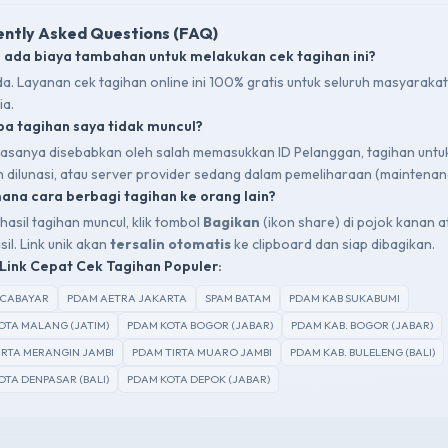
ntly Asked Questions (FAQ)
 ada biaya tambahan untuk melakukan cek tagihan ini?
da. Layanan cek tagihan online ini 100% gratis untuk seluruh masyarakat
ia.
a tagihan saya tidak muncul?
 biasanya disebabkan oleh salah memasukkan ID Pelanggan, tagihan untu
ah dilunasi, atau server provider sedang dalam pemeliharaan (maintenan
na cara berbagi tagihan ke orang lain?
hasil tagihan muncul, klik tombol
Bagikan
(ikon share) di pojok kanan a
sil. Link unik akan
tersalin otomatis
ke clipboard dan siap dibagikan.
Link Cepat Cek Tagihan Populer:
SCABAYAR
PDAM AETRA JAKARTA
SPAM BATAM
PDAM KAB SUKABUMI
OTA MALANG (JATIM)
PDAM KOTA BOGOR (JABAR)
PDAM KAB. BOGOR (JABAR)
IRTA MERANGIN JAMBI
PDAM TIRTA MUARO JAMBI
PDAM KAB. BULELENG (BALI)
OTA DENPASAR (BALI)
PDAM KOTA DEPOK (JABAR)