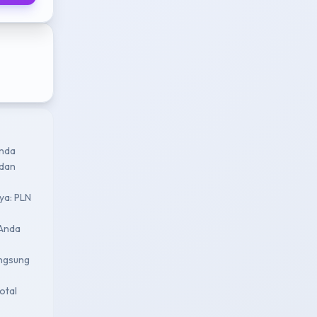
enda
 dan
nya: PLN
 Anda
angsung
otal