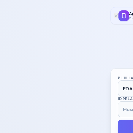
Ap
Ca
PILIH 
PDA
ID PEL