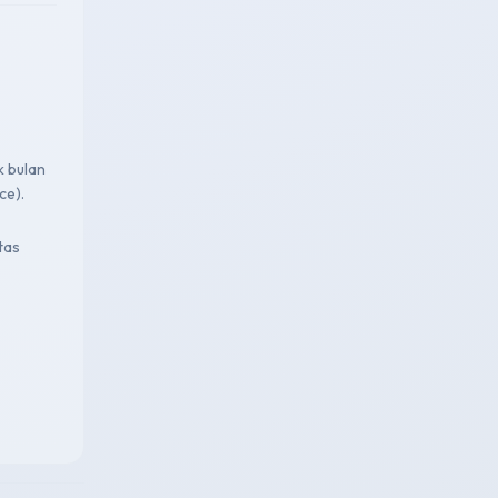
k bulan
ce).
tas