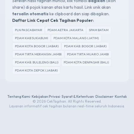
Setelah hasil tagihan muncul, klik tombol
Bagikan
(ikon
share) di pojok kanan atas kartu hasil. Link unik akan
tersalin otomatis
ke clipboard dan siap dibagikan.
Daftar Link Cepat Cek Tagihan Populer:
PLN PASCABAYAR
PDAM AETRA JAKARTA
SPAM BATAM
PDAM KAB SUKABUMI
PDAM KOTA MALANG (JATIM)
PDAM KOTA BOGOR (JABAR)
PDAM KAB. BOGOR (JABAR)
PDAM TIRTA MERANGIN JAMBI
PDAM TIRTA MUARO JAMBI
PDAM KAB. BULELENG (BALI)
PDAM KOTA DENPASAR (BALI)
PDAM KOTA DEPOK (JABAR)
Tentang Kami
•
Kebijakan Privasi
•
Syarat & Ketentuan
•
Disclaimer
•
Kontak
© 2026 CekTagihan. All Rights Reserved.
Layanan informatif cek tagihan bulanan real-time seluruh Indonesia.