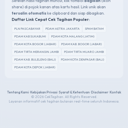
Setelah hasil tagihan muncul, klik tombol
Bagikan
(ikon
share) di pojok kanan atas kartu hasil. Link unik akan
tersalin otomatis
ke clipboard dan siap dibagikan.
Daftar Link Cepat Cek Tagihan Populer:
PLN PASCABAYAR
PDAM AETRA JAKARTA
SPAM BATAM
PDAM KAB SUKABUMI
PDAM KOTA MALANG (JATIM)
PDAM KOTA BOGOR (JABAR)
PDAM KAB. BOGOR (JABAR)
PDAM TIRTA MERANGIN JAMBI
PDAM TIRTA MUARO JAMBI
PDAM KAB. BULELENG (BALI)
PDAM KOTA DENPASAR (BALI)
PDAM KOTA DEPOK (JABAR)
Tentang Kami
•
Kebijakan Privasi
•
Syarat & Ketentuan
•
Disclaimer
•
Kontak
© 2026 CekTagihan. All Rights Reserved.
Layanan informatif cek tagihan bulanan real-time seluruh Indonesia.