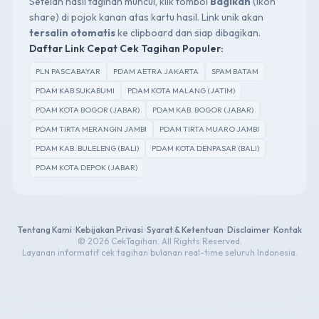
Setelah hasil tagihan muncul, klik tombol
Bagikan
(ikon
share) di pojok kanan atas kartu hasil. Link unik akan
tersalin otomatis
ke clipboard dan siap dibagikan.
Daftar Link Cepat Cek Tagihan Populer:
PLN PASCABAYAR
PDAM AETRA JAKARTA
SPAM BATAM
PDAM KAB SUKABUMI
PDAM KOTA MALANG (JATIM)
PDAM KOTA BOGOR (JABAR)
PDAM KAB. BOGOR (JABAR)
PDAM TIRTA MERANGIN JAMBI
PDAM TIRTA MUARO JAMBI
PDAM KAB. BULELENG (BALI)
PDAM KOTA DENPASAR (BALI)
PDAM KOTA DEPOK (JABAR)
Tentang Kami
•
Kebijakan Privasi
•
Syarat & Ketentuan
•
Disclaimer
•
Kontak
© 2026 CekTagihan. All Rights Reserved.
Layanan informatif cek tagihan bulanan real-time seluruh Indonesia.