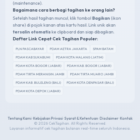
(maintenance).
Bagaimana cara berbagi tagihan ke orang lain?
Setelah hasil tagihan muncul, klik tombol
Bagikan
(ikon
share) di pojok kanan atas kartu hasil. Link unik akan
tersalin otomatis
ke clipboard dan siap dibagikan.
Daftar Link Cepat Cek Tagihan Populer:
PLN PASCABAYAR
PDAM AETRA JAKARTA
SPAM BATAM
PDAM KAB SUKABUMI
PDAM KOTA MALANG (JATIM)
PDAM KOTA BOGOR (JABAR)
PDAM KAB. BOGOR (JABAR)
PDAM TIRTA MERANGIN JAMBI
PDAM TIRTA MUARO JAMBI
PDAM KAB. BULELENG (BALI)
PDAM KOTA DENPASAR (BALI)
PDAM KOTA DEPOK (JABAR)
Tentang Kami
•
Kebijakan Privasi
•
Syarat & Ketentuan
•
Disclaimer
•
Kontak
© 2026 CekTagihan. All Rights Reserved.
Layanan informatif cek tagihan bulanan real-time seluruh Indonesia.