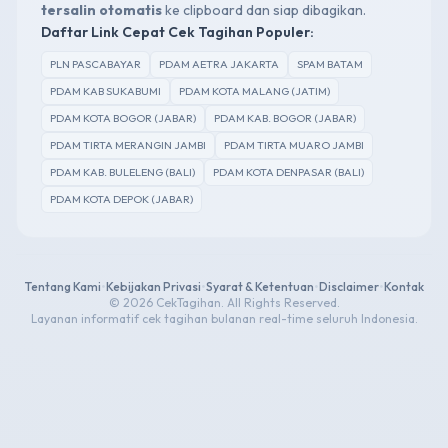
tersalin otomatis
ke clipboard dan siap dibagikan.
Daftar Link Cepat Cek Tagihan Populer:
PLN PASCABAYAR
PDAM AETRA JAKARTA
SPAM BATAM
PDAM KAB SUKABUMI
PDAM KOTA MALANG (JATIM)
PDAM KOTA BOGOR (JABAR)
PDAM KAB. BOGOR (JABAR)
PDAM TIRTA MERANGIN JAMBI
PDAM TIRTA MUARO JAMBI
PDAM KAB. BULELENG (BALI)
PDAM KOTA DENPASAR (BALI)
PDAM KOTA DEPOK (JABAR)
Tentang Kami
•
Kebijakan Privasi
•
Syarat & Ketentuan
•
Disclaimer
•
Kontak
© 2026 CekTagihan. All Rights Reserved.
Layanan informatif cek tagihan bulanan real-time seluruh Indonesia.