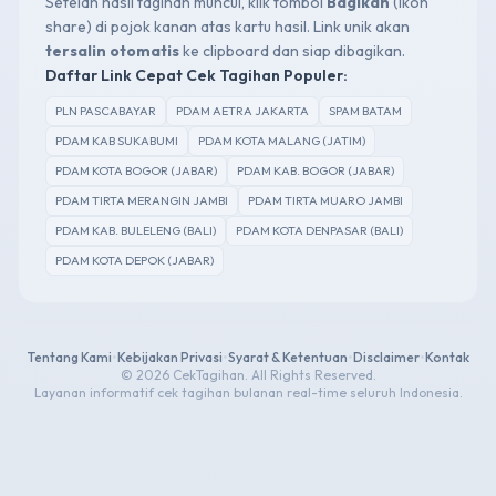
Setelah hasil tagihan muncul, klik tombol
Bagikan
(ikon
share) di pojok kanan atas kartu hasil. Link unik akan
tersalin otomatis
ke clipboard dan siap dibagikan.
Daftar Link Cepat Cek Tagihan Populer:
PLN PASCABAYAR
PDAM AETRA JAKARTA
SPAM BATAM
PDAM KAB SUKABUMI
PDAM KOTA MALANG (JATIM)
PDAM KOTA BOGOR (JABAR)
PDAM KAB. BOGOR (JABAR)
PDAM TIRTA MERANGIN JAMBI
PDAM TIRTA MUARO JAMBI
PDAM KAB. BULELENG (BALI)
PDAM KOTA DENPASAR (BALI)
PDAM KOTA DEPOK (JABAR)
Tentang Kami
•
Kebijakan Privasi
•
Syarat & Ketentuan
•
Disclaimer
•
Kontak
© 2026 CekTagihan. All Rights Reserved.
Layanan informatif cek tagihan bulanan real-time seluruh Indonesia.