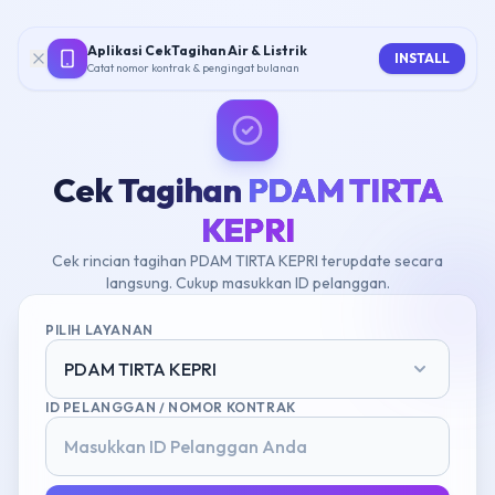
Aplikasi CekTagihan Air & Listrik
INSTALL
Catat nomor kontrak & pengingat bulanan
Cek Tagihan
PDAM TIRTA
KEPRI
Cek rincian tagihan PDAM TIRTA KEPRI terupdate secara
langsung. Cukup masukkan ID pelanggan.
PILIH LAYANAN
PDAM TIRTA KEPRI
ID PELANGGAN / NOMOR KONTRAK