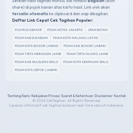
Setelah hasil tagihan muncul, klik tombol
Bagikan
(ikon
share) di pojok kanan atas kartu hasil. Link unik akan
tersalin otomatis
ke clipboard dan siap dibagikan.
Daftar Link Cepat Cek Tagihan Populer:
PLN PASCABAYAR
PDAM AETRA JAKARTA
SPAM BATAM
PDAM KAB SUKABUMI
PDAM KOTA MALANG (JATIM)
PDAM KOTA BOGOR (JABAR)
PDAM KAB. BOGOR (JABAR)
PDAM TIRTA MERANGIN JAMBI
PDAM TIRTA MUARO JAMBI
PDAM KAB. BULELENG (BALI)
PDAM KOTA DENPASAR (BALI)
PDAM KOTA DEPOK (JABAR)
Tentang Kami
•
Kebijakan Privasi
•
Syarat & Ketentuan
•
Disclaimer
•
Kontak
© 2026 CekTagihan. All Rights Reserved.
Layanan informatif cek tagihan bulanan real-time seluruh Indonesia.