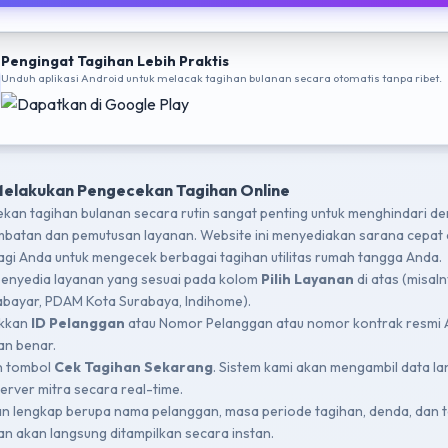
Pengingat Tagihan Lebih Praktis
Unduh aplikasi Android untuk melacak tagihan bulanan secara otomatis tanpa ribet.
Melakukan Pengecekan Tagihan Online
kan tagihan bulanan secara rutin sangat penting untuk menghindari d
mbatan dan pemutusan layanan. Website ini menyediakan sarana cepat
bagi Anda untuk mengecek berbagai tagihan utilitas rumah tangga Anda.
 penyedia layanan yang sesuai pada kolom
Pilih Layanan
di atas (misal
bayar, PDAM Kota Surabaya, Indihome).
kkan
ID Pelanggan
atau Nomor Pelanggan atau nomor kontrak resmi
n benar.
n tombol
Cek Tagihan Sekarang
. Sistem kami akan mengambil data l
server mitra secara real-time.
an lengkap berupa nama pelanggan, masa periode tagihan, denda, dan t
an akan langsung ditampilkan secara instan.