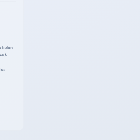
k bulan
ce).
tas