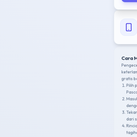
Cara 
Pengece
keterla
gratis 
Pilih
Pasca
Masu
denga
Teka
dari 
Rinci
tagih