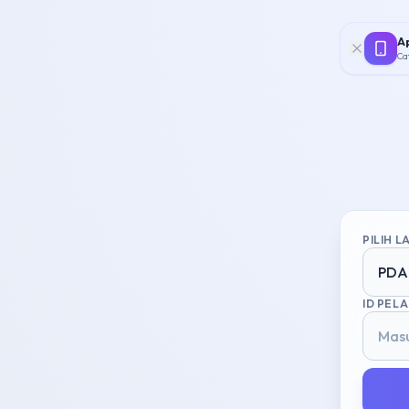
Ap
Ca
PILIH 
PDA
ID PEL