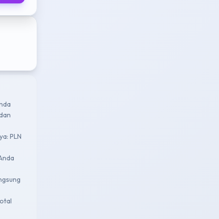
enda
 dan
nya: PLN
 Anda
angsung
otal