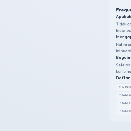
Freque
Apakah
Tidak a
Indones
Mengap
Hal ini
ini sud
Bagaima
Setelah 
kartu ha
Daftar 
PLN PA
PDAM K
PDAM T
PDAM K