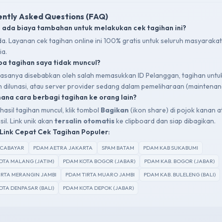
ntly Asked Questions (FAQ)
 ada biaya tambahan untuk melakukan cek tagihan ini?
da. Layanan cek tagihan online ini 100% gratis untuk seluruh masyarakat
ia.
a tagihan saya tidak muncul?
 biasanya disebabkan oleh salah memasukkan ID Pelanggan, tagihan untu
ah dilunasi, atau server provider sedang dalam pemeliharaan (maintenan
na cara berbagi tagihan ke orang lain?
hasil tagihan muncul, klik tombol
Bagikan
(ikon share) di pojok kanan a
sil. Link unik akan
tersalin otomatis
ke clipboard dan siap dibagikan.
Link Cepat Cek Tagihan Populer:
SCABAYAR
PDAM AETRA JAKARTA
SPAM BATAM
PDAM KAB SUKABUMI
OTA MALANG (JATIM)
PDAM KOTA BOGOR (JABAR)
PDAM KAB. BOGOR (JABAR)
IRTA MERANGIN JAMBI
PDAM TIRTA MUARO JAMBI
PDAM KAB. BULELENG (BALI)
OTA DENPASAR (BALI)
PDAM KOTA DEPOK (JABAR)