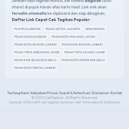
Setelah hasil tagihan muncul, klik tombol
Bagikan
(ikon
share) di pojok kanan atas kartu hasil. Link unik akan
tersalin otomatis
ke clipboard dan siap dibagikan.
Daftar Link Cepat Cek Tagihan Populer:
PLN PASCABAYAR
PDAM AETRA JAKARTA
SPAM BATAM
PDAM KAB SUKABUMI
PDAM KOTA MALANG (JATIM)
PDAM KOTA BOGOR (JABAR)
PDAM KAB. BOGOR (JABAR)
PDAM TIRTA MERANGIN JAMBI
PDAM TIRTA MUARO JAMBI
PDAM KAB. BULELENG (BALI)
PDAM KOTA DENPASAR (BALI)
PDAM KOTA DEPOK (JABAR)
Tentang Kami
•
Kebijakan Privasi
•
Syarat & Ketentuan
•
Disclaimer
•
Kontak
© 2026 CekTagihan. All Rights Reserved.
Layanan informatif cek tagihan bulanan real-time seluruh Indonesia.