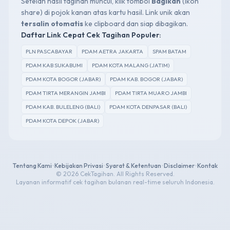
Setelah hasil tagihan muncul, klik tombol
Bagikan
(ikon
share) di pojok kanan atas kartu hasil. Link unik akan
tersalin otomatis
ke clipboard dan siap dibagikan.
Daftar Link Cepat Cek Tagihan Populer:
PLN PASCABAYAR
PDAM AETRA JAKARTA
SPAM BATAM
PDAM KAB SUKABUMI
PDAM KOTA MALANG (JATIM)
PDAM KOTA BOGOR (JABAR)
PDAM KAB. BOGOR (JABAR)
PDAM TIRTA MERANGIN JAMBI
PDAM TIRTA MUARO JAMBI
PDAM KAB. BULELENG (BALI)
PDAM KOTA DENPASAR (BALI)
PDAM KOTA DEPOK (JABAR)
Tentang Kami
•
Kebijakan Privasi
•
Syarat & Ketentuan
•
Disclaimer
•
Kontak
© 2026 CekTagihan. All Rights Reserved.
Layanan informatif cek tagihan bulanan real-time seluruh Indonesia.