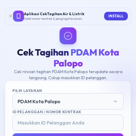
Aplikasi CekTagihan Air & Listrik
INSTALL
Catat nomor kontrak & pengingat bulanan
Cek Tagihan
PDAM Kota
Palopo
Cek rincian tagihan PDAM Kota Palopo terupdate secara
langsung. Cukup masukkan ID pelanggan.
PILIH LAYANAN
PDAM Kota Palopo
ID PELANGGAN / NOMOR KONTRAK