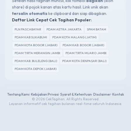
Setelah hasil tagihan muncul, klik tombol
Bagikan
(ikon
share) di pojok kanan atas kartu hasil. Link unik akan
tersalin otomatis
ke clipboard dan siap dibagikan.
Daftar Link Cepat Cek Tagihan Populer:
PLN PASCABAYAR
PDAM AETRA JAKARTA
SPAM BATAM
PDAM KAB SUKABUMI
PDAM KOTA MALANG (JATIM)
PDAM KOTA BOGOR (JABAR)
PDAM KAB. BOGOR (JABAR)
PDAM TIRTA MERANGIN JAMBI
PDAM TIRTA MUARO JAMBI
PDAM KAB. BULELENG (BALI)
PDAM KOTA DENPASAR (BALI)
PDAM KOTA DEPOK (JABAR)
Tentang Kami
•
Kebijakan Privasi
•
Syarat & Ketentuan
•
Disclaimer
•
Kontak
© 2026 CekTagihan. All Rights Reserved.
Layanan informatif cek tagihan bulanan real-time seluruh Indonesia.