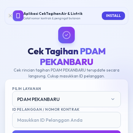
Aplikasi CekTagihan Air & Listrik
INSTALL
Catat nomor kontrak & pengingat bulanan
Cek Tagihan
PDAM
PEKANBARU
Cek rincian tagihan PDAM PEKANBARU terupdate secara
langsung. Cukup masukkan ID pelanggan.
PILIH LAYANAN
PDAM PEKANBARU
ID PELANGGAN / NOMOR KONTRAK