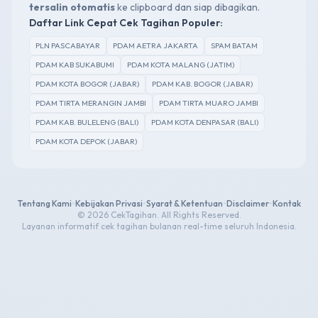
tersalin otomatis
ke clipboard dan siap dibagikan.
Daftar Link Cepat Cek Tagihan Populer:
PLN PASCABAYAR
PDAM AETRA JAKARTA
SPAM BATAM
PDAM KAB SUKABUMI
PDAM KOTA MALANG (JATIM)
PDAM KOTA BOGOR (JABAR)
PDAM KAB. BOGOR (JABAR)
PDAM TIRTA MERANGIN JAMBI
PDAM TIRTA MUARO JAMBI
PDAM KAB. BULELENG (BALI)
PDAM KOTA DENPASAR (BALI)
PDAM KOTA DEPOK (JABAR)
Tentang Kami
•
Kebijakan Privasi
•
Syarat & Ketentuan
•
Disclaimer
•
Kontak
© 2026 CekTagihan. All Rights Reserved.
Layanan informatif cek tagihan bulanan real-time seluruh Indonesia.