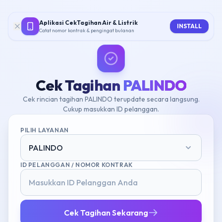
Aplikasi CekTagihan Air & Listrik
INSTALL
Catat nomor kontrak & pengingat bulanan
Cek Tagihan
PALINDO
Cek rincian tagihan PALINDO terupdate secara langsung.
Cukup masukkan ID pelanggan.
PILIH LAYANAN
PALINDO
ID PELANGGAN / NOMOR KONTRAK
Cek Tagihan Sekarang