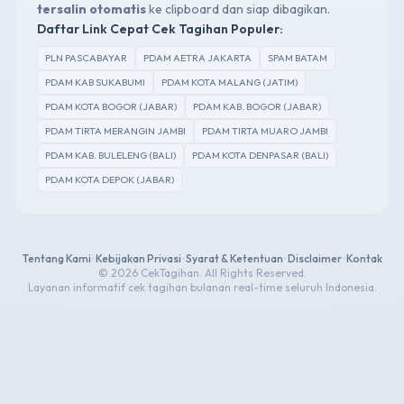
tersalin otomatis
ke clipboard dan siap dibagikan.
Daftar Link Cepat Cek Tagihan Populer:
PLN PASCABAYAR
PDAM AETRA JAKARTA
SPAM BATAM
PDAM KAB SUKABUMI
PDAM KOTA MALANG (JATIM)
PDAM KOTA BOGOR (JABAR)
PDAM KAB. BOGOR (JABAR)
PDAM TIRTA MERANGIN JAMBI
PDAM TIRTA MUARO JAMBI
PDAM KAB. BULELENG (BALI)
PDAM KOTA DENPASAR (BALI)
PDAM KOTA DEPOK (JABAR)
Tentang Kami
•
Kebijakan Privasi
•
Syarat & Ketentuan
•
Disclaimer
•
Kontak
© 2026 CekTagihan. All Rights Reserved.
Layanan informatif cek tagihan bulanan real-time seluruh Indonesia.