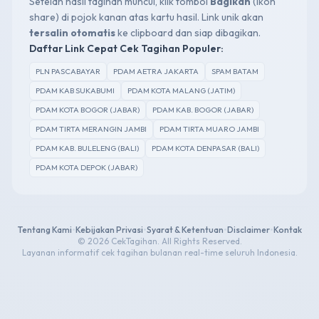
Setelah hasil tagihan muncul, klik tombol
Bagikan
(ikon
share) di pojok kanan atas kartu hasil. Link unik akan
tersalin otomatis
ke clipboard dan siap dibagikan.
Daftar Link Cepat Cek Tagihan Populer:
PLN PASCABAYAR
PDAM AETRA JAKARTA
SPAM BATAM
PDAM KAB SUKABUMI
PDAM KOTA MALANG (JATIM)
PDAM KOTA BOGOR (JABAR)
PDAM KAB. BOGOR (JABAR)
PDAM TIRTA MERANGIN JAMBI
PDAM TIRTA MUARO JAMBI
PDAM KAB. BULELENG (BALI)
PDAM KOTA DENPASAR (BALI)
PDAM KOTA DEPOK (JABAR)
Tentang Kami
•
Kebijakan Privasi
•
Syarat & Ketentuan
•
Disclaimer
•
Kontak
© 2026 CekTagihan. All Rights Reserved.
Layanan informatif cek tagihan bulanan real-time seluruh Indonesia.