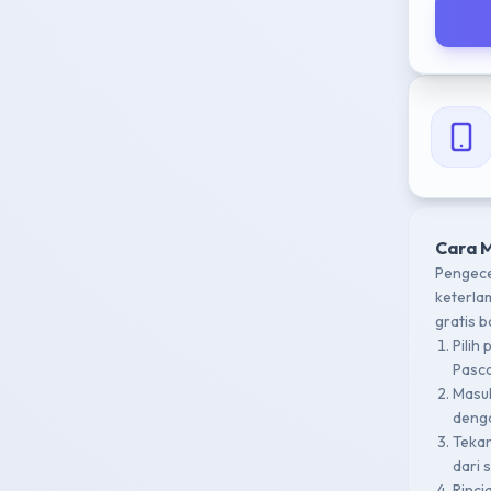
Cara 
Pengece
keterla
gratis 
Pilih
Pasca
Masu
denga
Teka
dari 
Rinci