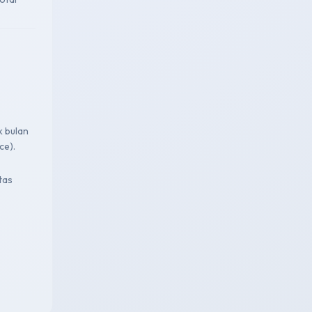
k bulan
ce).
tas