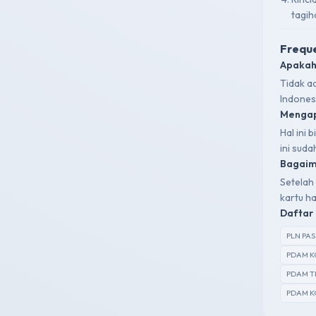
tagih
Freque
Apakah
Tidak a
Indones
Mengap
Hal ini
ini sud
Bagaima
Setelah 
kartu ha
Daftar 
PLN PA
PDAM K
PDAM T
PDAM K