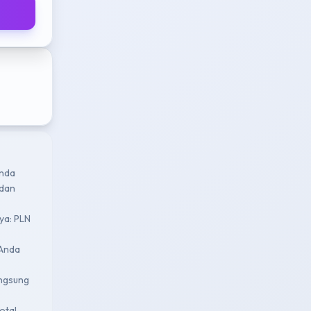
enda
 dan
nya: PLN
 Anda
angsung
otal