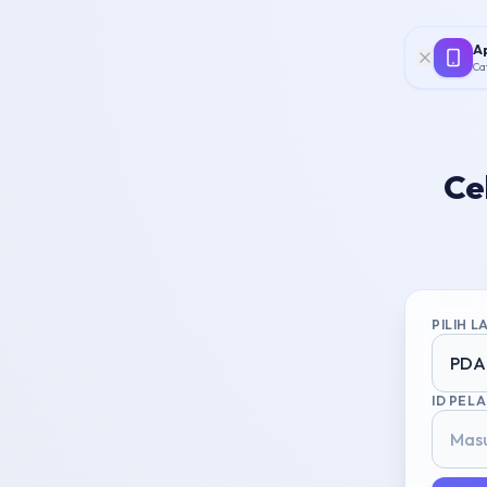
Ap
Ca
Ce
PILIH 
PDA
ID PEL