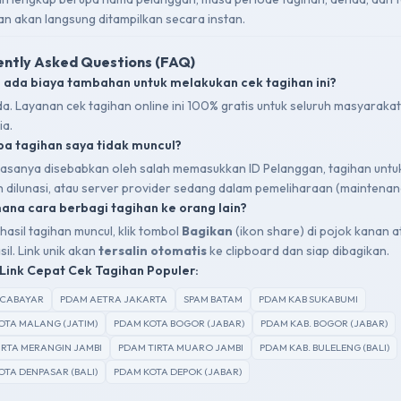
an akan langsung ditampilkan secara instan.
ntly Asked Questions (FAQ)
 ada biaya tambahan untuk melakukan cek tagihan ini?
da. Layanan cek tagihan online ini 100% gratis untuk seluruh masyarakat
ia.
a tagihan saya tidak muncul?
 biasanya disebabkan oleh salah memasukkan ID Pelanggan, tagihan untu
ah dilunasi, atau server provider sedang dalam pemeliharaan (maintenan
na cara berbagi tagihan ke orang lain?
hasil tagihan muncul, klik tombol
Bagikan
(ikon share) di pojok kanan a
sil. Link unik akan
tersalin otomatis
ke clipboard dan siap dibagikan.
Link Cepat Cek Tagihan Populer:
SCABAYAR
PDAM AETRA JAKARTA
SPAM BATAM
PDAM KAB SUKABUMI
OTA MALANG (JATIM)
PDAM KOTA BOGOR (JABAR)
PDAM KAB. BOGOR (JABAR)
IRTA MERANGIN JAMBI
PDAM TIRTA MUARO JAMBI
PDAM KAB. BULELENG (BALI)
OTA DENPASAR (BALI)
PDAM KOTA DEPOK (JABAR)