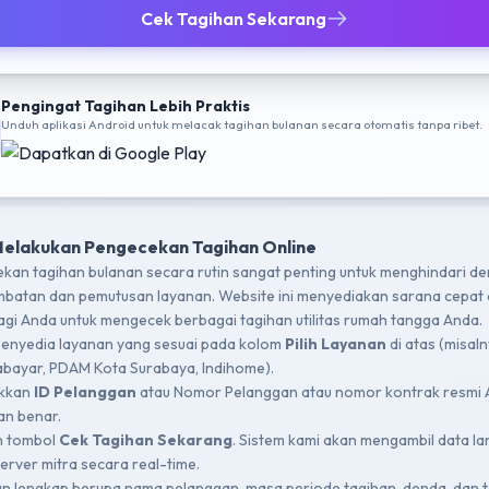
Cek Tagihan Sekarang
Pengingat Tagihan Lebih Praktis
Unduh aplikasi Android untuk melacak tagihan bulanan secara otomatis tanpa ribet.
Melakukan Pengecekan Tagihan Online
kan tagihan bulanan secara rutin sangat penting untuk menghindari d
mbatan dan pemutusan layanan. Website ini menyediakan sarana cepat
bagi Anda untuk mengecek berbagai tagihan utilitas rumah tangga Anda.
 penyedia layanan yang sesuai pada kolom
Pilih Layanan
di atas (misal
bayar, PDAM Kota Surabaya, Indihome).
kkan
ID Pelanggan
atau Nomor Pelanggan atau nomor kontrak resmi
n benar.
n tombol
Cek Tagihan Sekarang
. Sistem kami akan mengambil data l
server mitra secara real-time.
an lengkap berupa nama pelanggan, masa periode tagihan, denda, dan t