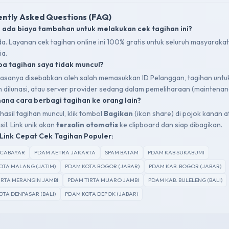
ntly Asked Questions (FAQ)
 ada biaya tambahan untuk melakukan cek tagihan ini?
da. Layanan cek tagihan online ini 100% gratis untuk seluruh masyarakat
ia.
a tagihan saya tidak muncul?
 biasanya disebabkan oleh salah memasukkan ID Pelanggan, tagihan untu
ah dilunasi, atau server provider sedang dalam pemeliharaan (maintenan
na cara berbagi tagihan ke orang lain?
hasil tagihan muncul, klik tombol
Bagikan
(ikon share) di pojok kanan a
sil. Link unik akan
tersalin otomatis
ke clipboard dan siap dibagikan.
Link Cepat Cek Tagihan Populer:
SCABAYAR
PDAM AETRA JAKARTA
SPAM BATAM
PDAM KAB SUKABUMI
OTA MALANG (JATIM)
PDAM KOTA BOGOR (JABAR)
PDAM KAB. BOGOR (JABAR)
IRTA MERANGIN JAMBI
PDAM TIRTA MUARO JAMBI
PDAM KAB. BULELENG (BALI)
OTA DENPASAR (BALI)
PDAM KOTA DEPOK (JABAR)