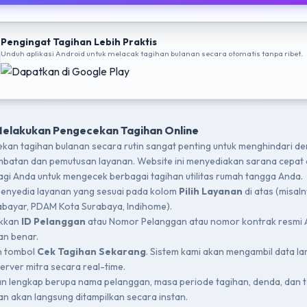
Pengingat Tagihan Lebih Praktis
Unduh aplikasi Android untuk melacak tagihan bulanan secara otomatis tanpa ribet.
Melakukan Pengecekan Tagihan Online
kan tagihan bulanan secara rutin sangat penting untuk menghindari d
mbatan dan pemutusan layanan. Website ini menyediakan sarana cepat
bagi Anda untuk mengecek berbagai tagihan utilitas rumah tangga Anda.
 penyedia layanan yang sesuai pada kolom
Pilih Layanan
di atas (misal
bayar, PDAM Kota Surabaya, Indihome).
kkan
ID Pelanggan
atau Nomor Pelanggan atau nomor kontrak resmi
n benar.
n tombol
Cek Tagihan Sekarang
. Sistem kami akan mengambil data l
server mitra secara real-time.
an lengkap berupa nama pelanggan, masa periode tagihan, denda, dan t
an akan langsung ditampilkan secara instan.