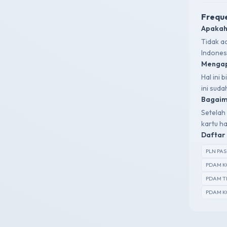
Freque
Apakah
Tidak a
Indones
Mengap
Hal ini
ini sud
Bagaima
Setelah 
kartu ha
Daftar 
PLN PA
PDAM K
PDAM T
PDAM K