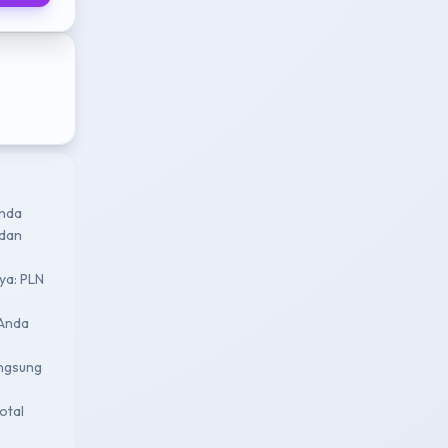
enda
 dan
nya: PLN
 Anda
angsung
otal