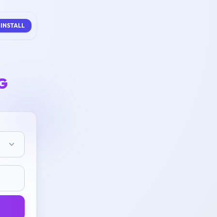
INSTALL
G