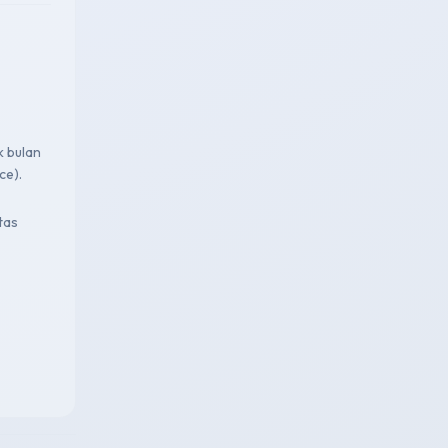
k bulan
ce).
tas