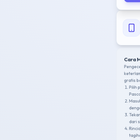
Cara 
Pengece
keterla
gratis 
Pilih
Pasca
Masu
denga
Teka
dari 
Rinci
tagih