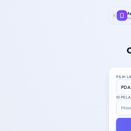
Ap
Ca
PILIH 
PDA
ID PEL