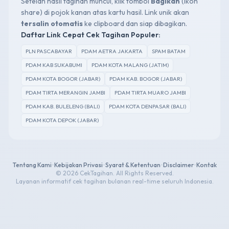
Setelah hasil tagihan muncul, klik tombol
Bagikan
(ikon
share) di pojok kanan atas kartu hasil. Link unik akan
tersalin otomatis
ke clipboard dan siap dibagikan.
Daftar Link Cepat Cek Tagihan Populer:
PLN PASCABAYAR
PDAM AETRA JAKARTA
SPAM BATAM
PDAM KAB SUKABUMI
PDAM KOTA MALANG (JATIM)
PDAM KOTA BOGOR (JABAR)
PDAM KAB. BOGOR (JABAR)
PDAM TIRTA MERANGIN JAMBI
PDAM TIRTA MUARO JAMBI
PDAM KAB. BULELENG (BALI)
PDAM KOTA DENPASAR (BALI)
PDAM KOTA DEPOK (JABAR)
Tentang Kami
•
Kebijakan Privasi
•
Syarat & Ketentuan
•
Disclaimer
•
Kontak
© 2026 CekTagihan. All Rights Reserved.
Layanan informatif cek tagihan bulanan real-time seluruh Indonesia.